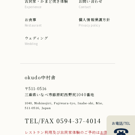
古民家・かまど炊き体験
お問い合わせ
Experience
Contact
お食事
個人情報保護方針
Restaurant
Privacy policy
ウェディング
Wedding
okudo中村舎
〒511-0516
三重県いなべ市藤原町西野尻1040番地
1040, Nshinojiri, Fujiwara-tyo, Inabe-shi, Mie,
511-0516, Japan
TEL/FAX 0594-37-4014
お電話/TEL
レストラン利用及び古民家体験のご予約は
お問