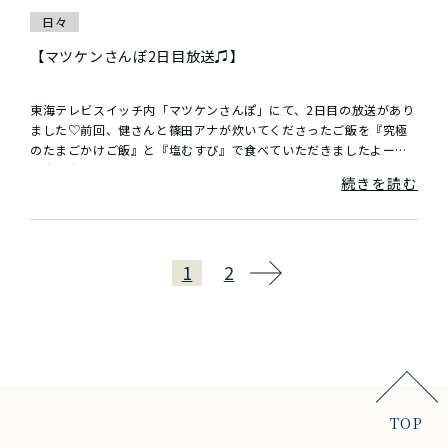
日々
【マツケンさんぽ2日目放送♫】
東海テレビスイッチ内「マツケンさんぽ」にて、2日目の放送があり
ました♡前回、健さんと篠田アナが炊いてくださったご飯を『究極
のたまごかけご飯』と『塩むすび』で食べていただきましたよー
（＾Ｏ＾）健さんの『おいし〜〜〜！』をい...
続きを読む
1
2
TOP