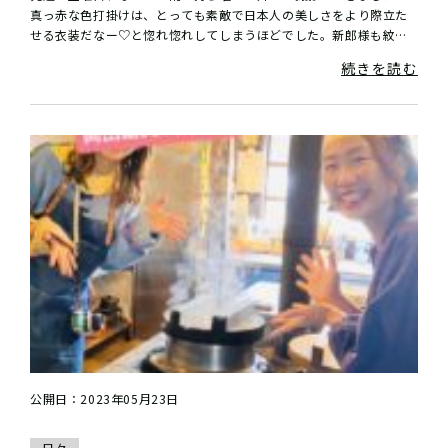
真っ赤な色打掛けは、とっても素敵で日本人の美しさをより際立た
せる衣装だなー♡と惚れ惚れしてしまうほどでした。新郎様も紋付
袴でバシ！と決まり、カッコいいー♡♡♡そ...
続きを読む
公開日：2023年05月23日
日々