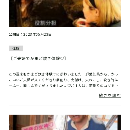
公開日：2023年05月23日
体験
【ご夫婦でかまど炊き体験♡】
この週末もかまど炊き体験でにぎわいましたー♫愛知県から、かっ
こいいご夫婦が来てくださり薪割り、火付け、火おこし、吹き竹ふ
ーふー、楽しんでくださりましたよ♡ご主人は、薪割りのコツを掴
んでめっちゃ細々の薪を作れるようになった...
続きを読む