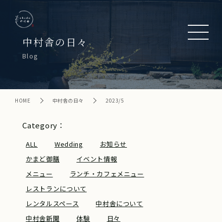
中村舎の日々
Blog
HOME
中村舎の日々
2023/5
Category：
ALL
Wedding
お知らせ
かまど御膳
イベント情報
メニュー
ランチ・カフェメニュー
レストランについて
レンタルスペース
中村舎について
中村舎新聞
体験
日々