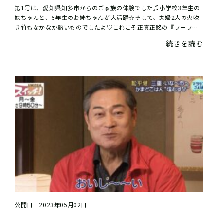
第1号は、愛知県知多市からのご家族の体験でした♫小学校3年生の
妹ちゃんと、5年生のお姉ちゃんが大活躍☆そして、夫婦2人の火吹
き竹もなかなか熱いものでしたよ♡これこそ正真正銘の『フーフー
♡』 たくさんおむすびἵ...
続きを読む
公開日：2023年05月02日