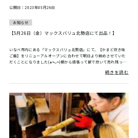
公開日：2023年05月26日
お知らせ
【5月26日（金）マックスバリュ北勢店にて出品！】
いなべ市内にある「マックスバリュ北勢店」にて、【かまど炊き味
ご飯】をリニューアルオープンに合わせて明日より納めさせていた
だくことになりました(๑˃̵ᴗ˂̵)朝から頑張って薪で炊いて売れ残った
らどうしよう。。。という弱気な...
続きを読む