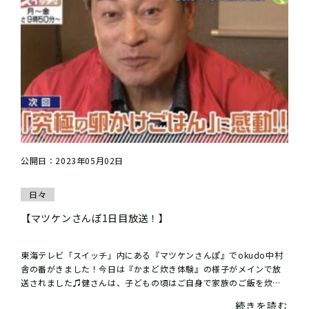
公開日：2023年05月02日
日々
【マツケンさんぽ1日目放送！】
東海テレビ「スイッチ」内にある『マツケンさんぽ』でokudo中村
舎の番がきました！今日は『かまど炊き体験』の様子がメインで放
送されました♫健さんは、子どもの頃はご自身で家族のご飯を炊い
ていたこともあり、薪割りも吹き竹で火...
続きを読む