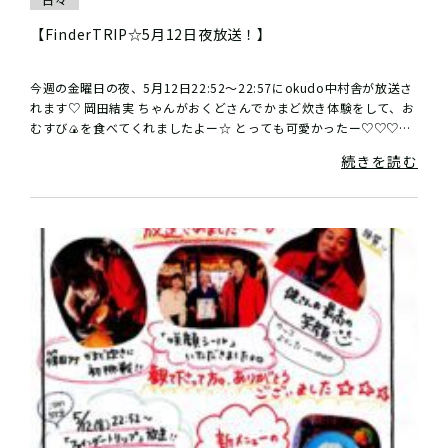
【FinderTRIP☆5月12日夜放送！】
今週の金曜日の夜、5月12日22:52〜22:57にokudo中村舎が放送さ
れます♡ 岡田結実 ちゃんがおくどさんでかまど炊き体験をして、お
むすび🍙を食べてくれましたよー☆ とっても可愛かったー♡♡♡さ
ぁ...
続きを読む