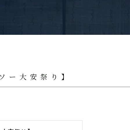
】
ンソー大安祭り】