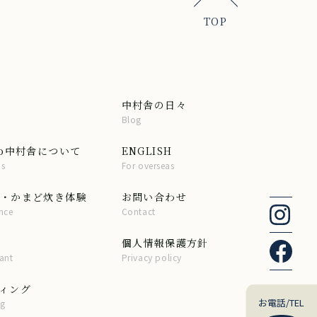
TOP
中村舎の日々
Blog
do中村舎について
ENGLISH
us
For overseas
・かまど炊き体験
お問い合わせ
nce
Contact
個人情報保護方針
ant
Privacy policy
ィング
お電話/TEL
g