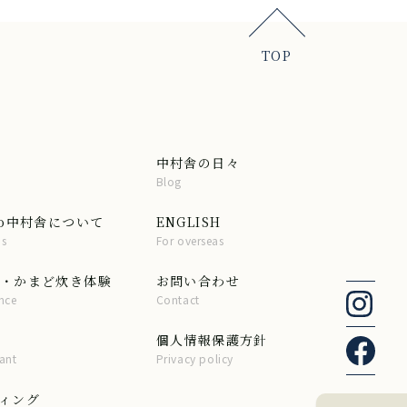
TOP
中村舎の日々
Blog
do中村舎について
ENGLISH
us
For overseas
・かまど炊き体験
お問い合わせ
nce
Contact
個人情報保護方針
ant
Privacy policy
ィング