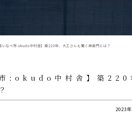
県いなべ市:okudo中村舎】築220年、大工さんも驚く神楽門とは？
市:okudo中村舎】築22
？
2023