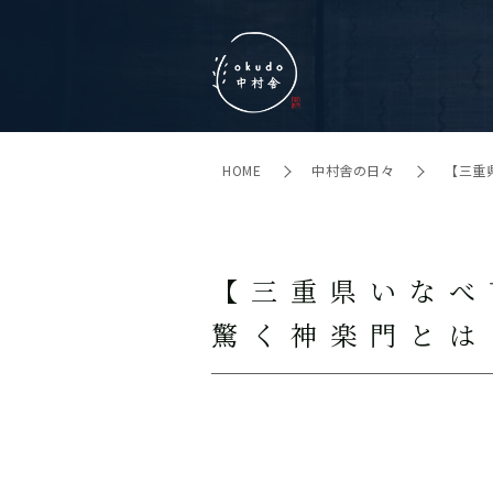
HOME
中村舎の日々
【三重
【三重県いなべ
驚く神楽門とは